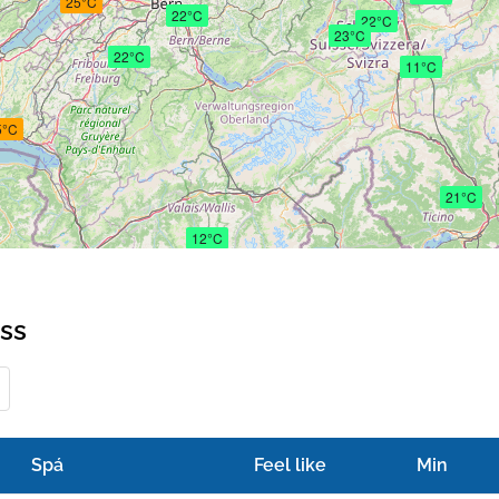
25°C
22°C
22°C
23°C
22°C
11°C
5°C
21°C
12°C
iss
Spá
Feel like
Min