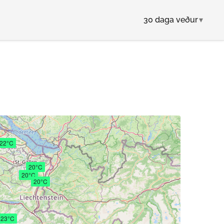
30 daga veður
▾
22°C
20°C
20°C
20°C
23°C