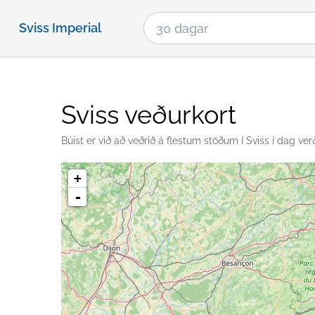
Sviss Imperial
Sviss veðurkort
Búist er við að veðrið á flestum stöðum í Sviss í dag verði
+
-