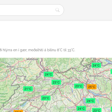
 hlýrra en í gær, meðalhiti á bilinu 8°C til 33°C.
24°C
24°C
23°C
23°C
25°C
21°C
23°C
24°C
24°C
23°C