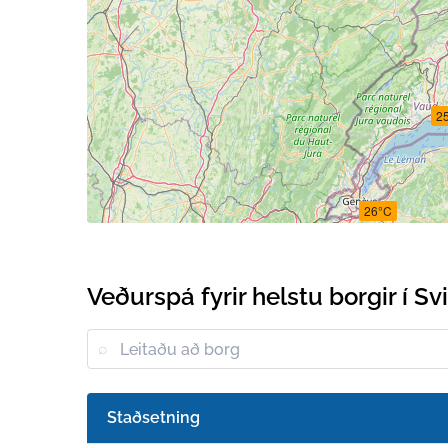
2
26°C
Veðurspá fyrir helstu borgir í Sv
Staðsetning