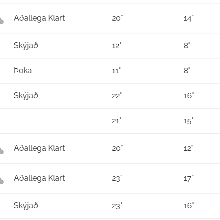
Aðallega Klart
20°
14°
Skýjað
12°
8°
Þoka
11°
8°
Skýjað
22°
16°
21°
15°
Aðallega Klart
20°
12°
Aðallega Klart
23°
17°
Skýjað
23°
16°