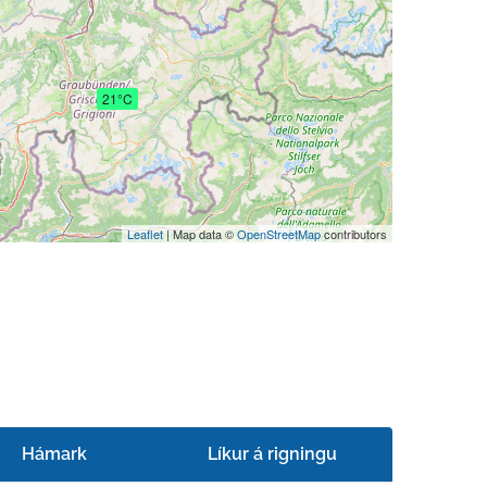
21°C
Leaflet
| Map data ©
OpenStreetMap
contributors
Hámark
Líkur á rigningu