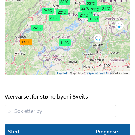
22°C
23°C
22°C
21°C
21°C
24°C
22°C
20°C
21°C
21°C
10°C
24°C
25°C
11°C
Leaflet
| Map data ©
OpenStreetMap
contributors
Værvarsel for større byer i Sveits
Sted
Prognose