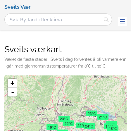
Sveits Vær
Sveits værkart
Været de fleste steder i Sveits i dag forventes å bli varmere enn
i går, med gjennomsnittstemperaturer fra 8°C til 30°C.
+
-
23°C
21°C
23°C
22°C
19°C
22°C
24°C
18°C
19°C
18°C