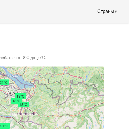
Страны
▾
ебаться от 8°C до 30°C.
21°C
19°C
18°C
18°C
21°C