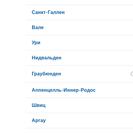
Санкт-Галлен
Вале
Ури
Нидвальден
Граубюнден
Аппенцелль-Иннер-Родос
Швиц
Аргау