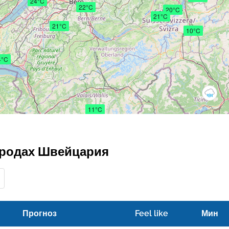
24°C
22°C
20°C
21°C
21°C
10°C
4°C
11°C
ородах Швейцария
Прогноз
Feel like
Мин