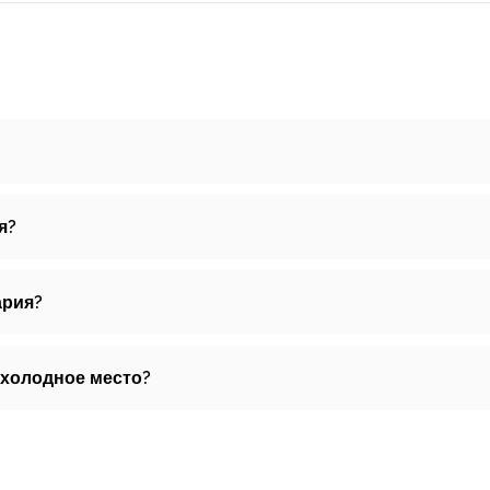
я?
ария?
 холодное место?