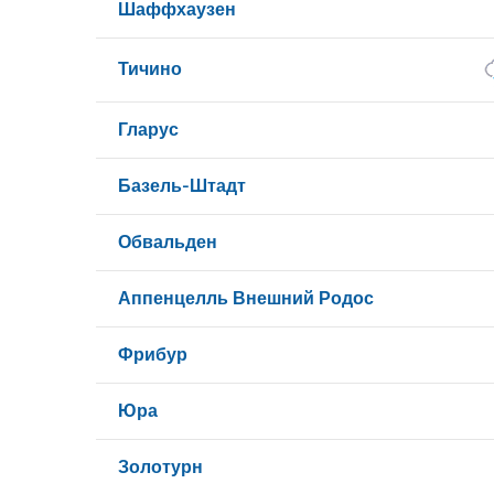
Шаффхаузен
Тичино
Гларус
Базель-Штадт
Обвальден
Аппенцелль Внешний Родос
Фрибур
Юра
Золотурн