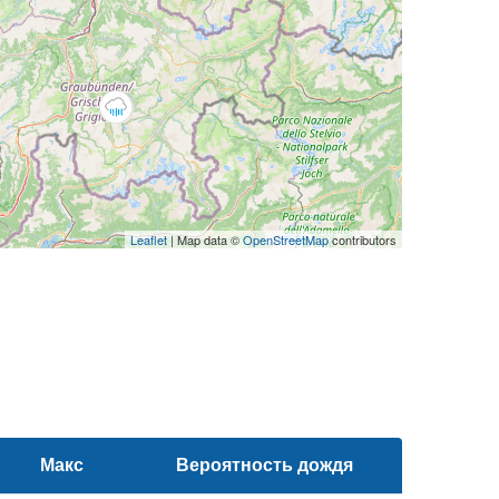
Leaflet
| Map data ©
OpenStreetMap
contributors
Макс
Вероятность дождя