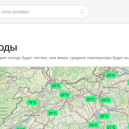
годы
ия погода будет теплее, чем вчера, средняя температура будет кол
23°C
23°C
22°C
22°C
24°C
19°C
22°C
23°C
22°C
21°C