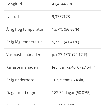
Longitud
47,4244818
Latitud
9,3767173
Årlig hög temperatur
13,7ºC (56,66ºF)
Årlig låg temperatur
5,23ºC (41,41ºF)
Varmaste månaden
juli 23,43ºC (74,17ºF)
Kallaste månaden
februari -2,48ºC (27,54ºF)
Årlig nederbörd
163,39mm (6,43in)
Dagar med regn
182,74 dagar (50,07%)