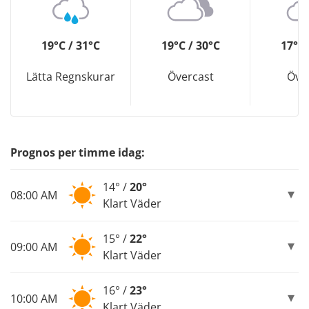
19°C / 31°C
19°C / 30°C
17°C 
Lätta Regnskurar
Övercast
Öve
Prognos per timme idag:
14° /
20°
08:00 AM
Klart Väder
15° /
22°
09:00 AM
Klart Väder
16° /
23°
10:00 AM
Klart Väder