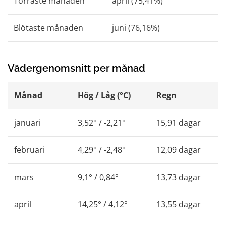
Torraste månaden
april (75,41%)
Blötaste månaden
juni (76,16%)
Vädergenomsnitt per månad
Månad
Hög / Låg (°C)
Regn
januari
3,52° / -2,21°
15,91 dagar
februari
4,29° / -2,48°
12,09 dagar
mars
9,1° / 0,84°
13,73 dagar
april
14,25° / 4,12°
13,55 dagar