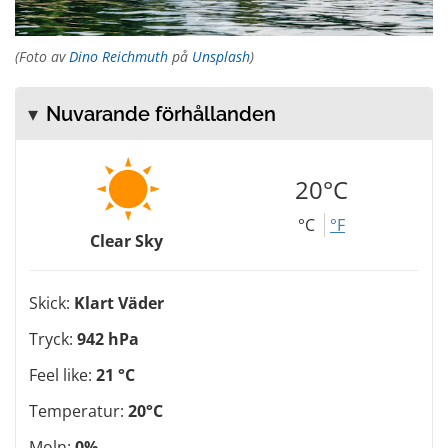
(Foto av
Dino Reichmuth
på
Unsplash
)
Nuvarande förhållanden
20°C
°C
°F
Clear Sky
Skick:
Klart Väder
Tryck:
942 hPa
Feel like:
21 °C
Temperatur:
20°C
Moln:
0%