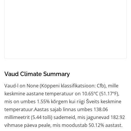
Vaud Climate Summary
Vaud-l on None (Köppeni klassifikatsioon: Cfb), mille
keskmine aastane temperatuur on 10.65ºC (51.17ºF),
mis on umbes 1.55% kõrgem kui riigi Šveits keskmine
temperatuur.Aastas sajab linnas umbes 138.06
millimeetrit (5.44 tolli) sademeid, mis jagunevad 182.92
vihmase päeva peale, mis moodustab 50.12% aastast.