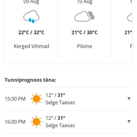
09 Aug
10 Aug
11
22°C / 32°C
21°C / 30°C
21°C 
Kerged Vihmad
Pilvine
Pil
Tunniprognoos täna:
12° /
31°
15:00 PM
Selge Taevas
12° /
31°
16:00 PM
Selge Taevas