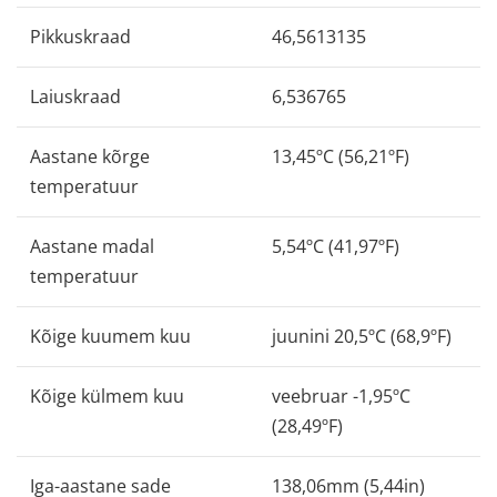
Pikkuskraad
46,5613135
Laiuskraad
6,536765
Aastane kõrge
13,45ºC (56,21ºF)
temperatuur
Aastane madal
5,54ºC (41,97ºF)
temperatuur
Kõige kuumem kuu
juunini 20,5ºC (68,9ºF)
Kõige külmem kuu
veebruar -1,95ºC
(28,49ºF)
Iga-aastane sade
138,06mm (5,44in)