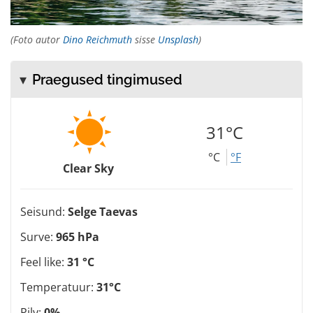
(Foto autor
Dino Reichmuth
sisse
Unsplash
)
Praegused tingimused
31°C
°C
°F
Clear Sky
Seisund:
Selge Taevas
Surve:
965 hPa
Feel like:
31 °C
Temperatuur:
31°C
Pilv:
0%