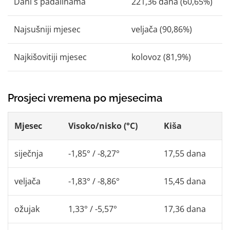
Dani s padalinama
221,36 dana (60,65%)
Najsušniji mjesec
veljača (90,86%)
Najkišovitiji mjesec
kolovoz (81,9%)
Prosjeci vremena po mjesecima
Mjesec
Visoko/nisko (°C)
Kiša
siječnja
-1,85° / -8,27°
17,55 dana
veljača
-1,83° / -8,86°
15,45 dana
ožujak
1,33° / -5,57°
17,36 dana