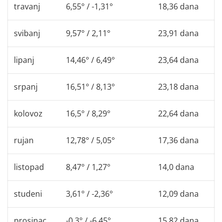
travanj
6,55° / -1,31°
18,36 dana
svibanj
9,57° / 2,11°
23,91 dana
lipanj
14,46° / 6,49°
23,64 dana
srpanj
16,51° / 8,13°
23,18 dana
kolovoz
16,5° / 8,29°
22,64 dana
rujan
12,78° / 5,05°
17,36 dana
listopad
8,47° / 1,27°
14,0 dana
studeni
3,61° / -2,36°
12,09 dana
prosinac
-0,3° / -6,45°
15,82 dana