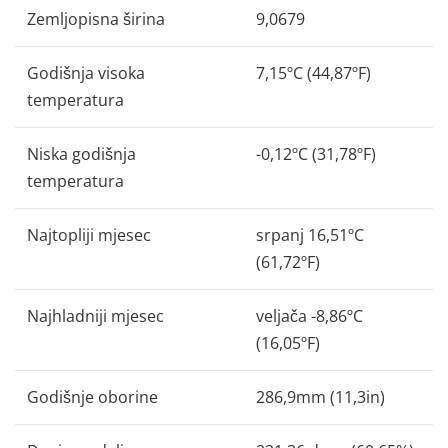
Zemljopisna širina
9,0679
Godišnja visoka
7,15ºC (44,87ºF)
temperatura
Niska godišnja
-0,12ºC (31,78ºF)
temperatura
Najtopliji mjesec
srpanj 16,51ºC
(61,72ºF)
Najhladniji mjesec
veljača -8,86ºC
(16,05ºF)
Godišnje oborine
286,9mm (11,3in)