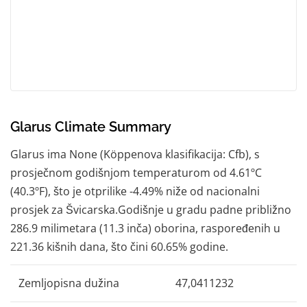
Glarus Climate Summary
Glarus ima None (Köppenova klasifikacija: Cfb), s
prosječnom godišnjom temperaturom od 4.61ºC
(40.3ºF), što je otprilike -4.49% niže od nacionalni
prosjek za Švicarska.Godišnje u gradu padne približno
286.9 milimetara (11.3 inča) oborina, raspoređenih u
221.36 kišnih dana, što čini 60.65% godine.
Zemljopisna dužina
47,0411232