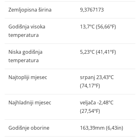
Zemljopisna širina
9,3767173
Godišnja visoka
13,7ºC (56,66ºF)
temperatura
Niska godišnja
5,23ºC (41,41ºF)
temperatura
Najtopliji mjesec
srpanj 23,43ºC
(74,17ºF)
Najhladniji mjesec
veljača -2,48ºC
(27,54ºF)
Godišnje oborine
163,39mm (6,43in)