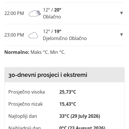
12° /
20°
22:00 PM
Oblačno
12° /
19°
23:00 PM
Djelomično Oblačno
Normalno:
Maks °C. Min °C.
30-dnevni prosjeci i ekstremi
Prosječno visoka
25,73°C
Prosječno nizak
15,43°C
Najtopliji dan
33°C (29 July 2026)
Najhladniji dan
0°C (23 August 2026)