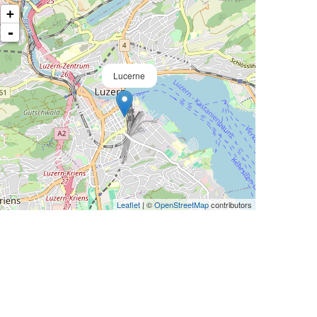
+
-
Lucerne
Leaflet
| ©
OpenStreetMap
contributors