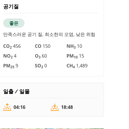
공기질
좋은
만족스러운 공기 질, 최소한의 오염, 낮은 위험
CO
456
CO
150
NH
10
2
3
NO
4
O
60
PM
15
2
3
10
PM
9
SO
0
CH
1,489
25
2
4
일출 / 일몰
04:16
18:48