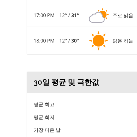
17:00 PM
12° /
31°
주로 맑음
18:00 PM
12° /
30°
맑은 하늘
30일 평균 및 극한값
평균 최고
평균 최저
가장 더운 날