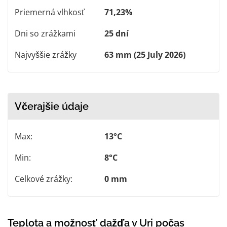
Priemerná vlhkosť
71,23%
Dni so zrážkami
25 dní
Najvyššie zrážky
63 mm (25 July 2026)
Včerajšie údaje
Max:
13°C
Min:
8°C
Celkové zrážky:
0 mm
Teplota a možnosť dažďa v Uri počas