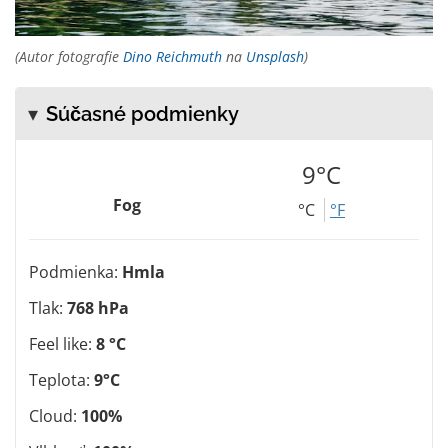
(Autor fotografie
Dino Reichmuth
na
Unsplash
)
Súčasné podmienky
9°C
Fog
°C
°F
Podmienka:
Hmla
Tlak:
768 hPa
Feel like:
8 °C
Teplota:
9°C
Cloud:
100%