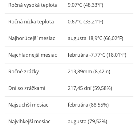
Ročná vysoká teplota
9,07ºC (48,33ºF)
Ročná nízka teplota
0,67ºC (33,21ºF)
Najhorúcejší mesiac
augusta 18,9ºC (66,02ºF)
Najchladnejší mesiac
februára -7,77ºC (18,01ºF)
Ročné zrážky
213,89mm (8,42in)
Dni so zrážkami
217,45 dní (59,58%)
Najsuchší mesiac
februára (88,55%)
Najvlhkejší mesiac
augusta (79,52%)