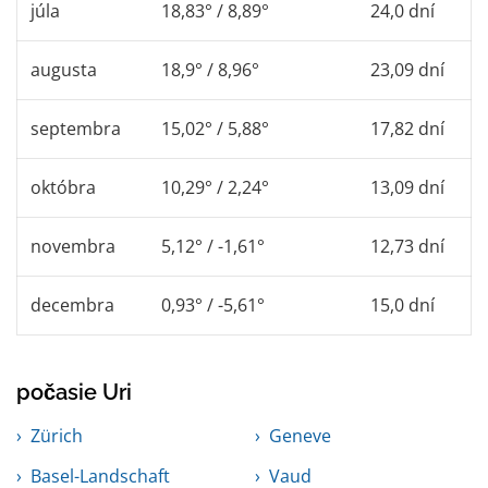
júla
18,83° / 8,89°
24,0 dní
augusta
18,9° / 8,96°
23,09 dní
septembra
15,02° / 5,88°
17,82 dní
októbra
10,29° / 2,24°
13,09 dní
novembra
5,12° / -1,61°
12,73 dní
decembra
0,93° / -5,61°
15,0 dní
počasie Uri
Zürich
Geneve
Basel-Landschaft
Vaud