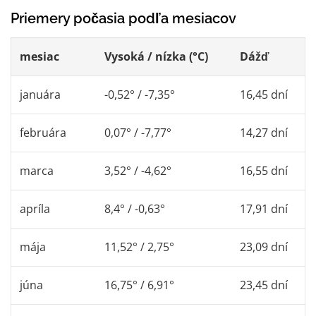
Priemery počasia podľa mesiacov
mesiac
Vysoká / nízka (°C)
Dážď
januára
-0,52° / -7,35°
16,45 dní
februára
0,07° / -7,77°
14,27 dní
marca
3,52° / -4,62°
16,55 dní
apríla
8,4° / -0,63°
17,91 dní
mája
11,52° / 2,75°
23,09 dní
júna
16,75° / 6,91°
23,45 dní