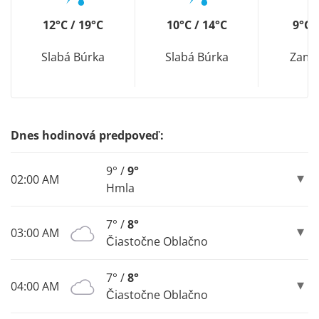
12°C / 19°C
10°C / 14°C
9°C 
Slabá Búrka
Slabá Búrka
Zamr
Dnes hodinová predpoveď:
9° /
9°
02:00 AM
Hmla
7° /
8°
03:00 AM
Čiastočne Oblačno
7° /
8°
04:00 AM
Čiastočne Oblačno