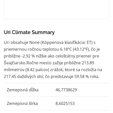
Uri Climate Summary
Uri obsahuje None (Köppenova klasifikácia: ET) s
priemernou ročnou teplotou 6.18ºC (43.12ºF), čo je
približne -2.92 % nižšie ako celoštátny priemer pre
Švajčiarsko.Ročne mesto zažije približne 213.89
milimetrov (8.42 palcov) zrážok, ktoré sa rozložia na
217.45 daždivých dní, čo predstavuje 59.58 % roka.
Zemepisná dĺžka
46,7738629
Zemepisná šírka
8,6025153