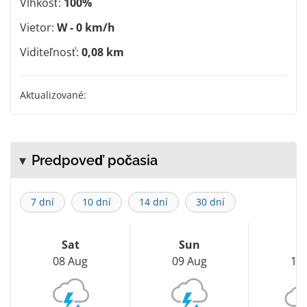
Vlhkosť:
100%
Vietor:
W - 0 km/h
Viditeľnosť:
0,08 km
Aktualizované:
Predpoveď počasia
7 dní
10 dní
14 dní
30 dní
Sat
Sun
M
08 Aug
09 Aug
10