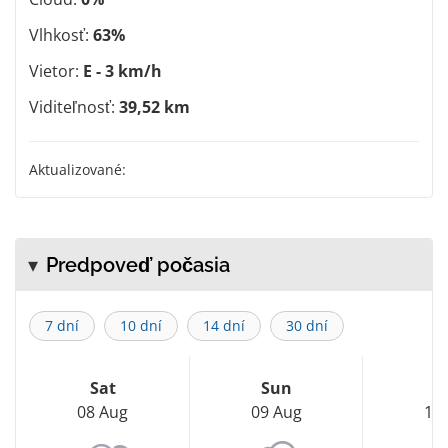
Vlhkosť:
63%
Vietor:
E - 3 km/h
Viditeľnosť:
39,52 km
Aktualizované:
Predpoveď počasia
7 dní
10 dní
14 dní
30 dní
Sat
Sun
M
08 Aug
09 Aug
10