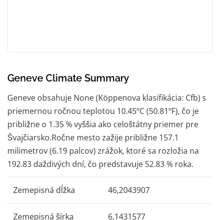
Geneve Climate Summary
Geneve obsahuje None (Köppenova klasifikácia: Cfb) s
priemernou ročnou teplotou 10.45ºC (50.81ºF), čo je
približne o 1.35 % vyššia ako celoštátny priemer pre
Švajčiarsko.Ročne mesto zažije približne 157.1
milimetrov (6.19 palcov) zrážok, ktoré sa rozložia na
192.83 daždivých dní, čo predstavuje 52.83 % roka.
Zemepisná dĺžka
46,2043907
Zemepisná šírka
6,1431577