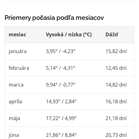
Priemery počasia podľa mesiacov
mesiac
Vysoká / nízka (°C)
Dážď
januára
3,95° / -4,23°
15,82 dní
februára
5,14° / -4,31°
12,45 dní
marca
9,94° / -0,77°
14,82 dní
apríla
14,93° / 2,84°
16,18 dní
mája
17,22° / 4,99°
21,18 dní
júna
21,86° / 8,84°
20,73 dní