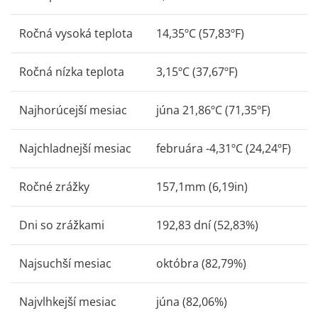
Ročná vysoká teplota
14,35ºC (57,83ºF)
Ročná nízka teplota
3,15ºC (37,67ºF)
Najhorúcejší mesiac
júna 21,86ºC (71,35ºF)
Najchladnejší mesiac
februára -4,31ºC (24,24ºF)
Ročné zrážky
157,1mm (6,19in)
Dni so zrážkami
192,83 dní (52,83%)
Najsuchší mesiac
októbra (82,79%)
Najvlhkejší mesiac
júna (82,06%)