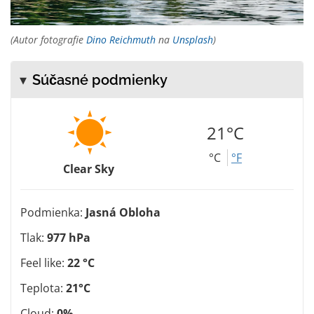
(Autor fotografie
Dino Reichmuth
na
Unsplash
)
Súčasné podmienky
21°C
°C
°F
Clear Sky
Podmienka:
Jasná Obloha
Tlak:
977 hPa
Feel like:
22 °C
Teplota:
21°C
Cloud:
0%