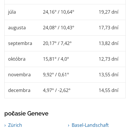
júla
24,16° / 10,64°
19,27 dní
augusta
24,08° / 10,43°
17,73 dní
septembra
20,17° / 7,42°
13,82 dní
októbra
15,81° / 4,0°
12,73 dní
novembra
9,92° / 0,61°
13,55 dní
decembra
4,97° / -2,62°
14,55 dní
počasie Geneve
Zürich
Basel-Landschaft