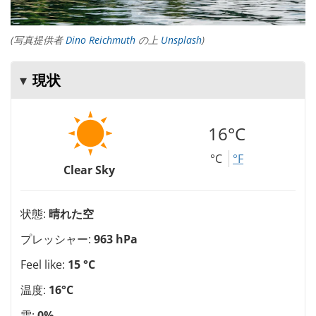
(写真提供者
Dino Reichmuth
の上
Unsplash
)
現状
16°C
°C
°F
Clear Sky
状態:
晴れた空
プレッシャー:
963 hPa
Feel like:
15 °C
温度:
16°C
雲:
0%