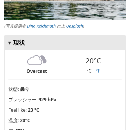
(写真提供者
Dino Reichmuth
の上
Unsplash
)
現状
20°C
°C
°F
Overcast
状態:
曇り
プレッシャー:
929 hPa
Feel like:
23 °C
温度:
20°C