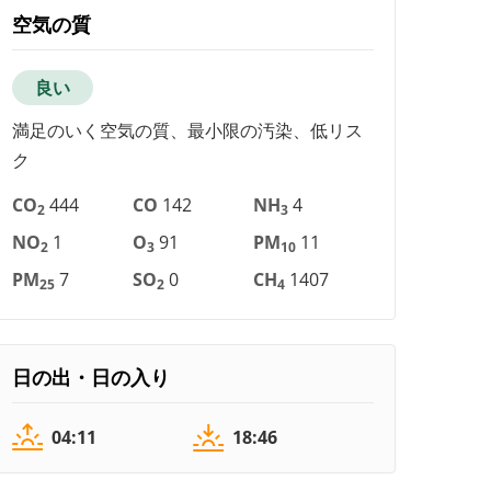
空気の質
良い
満足のいく空気の質、最小限の汚染、低リス
ク
CO
444
CO
142
NH
4
2
3
NO
1
O
91
PM
11
2
3
10
PM
7
SO
0
CH
1407
25
2
4
日の出・日の入り
04:11
18:46