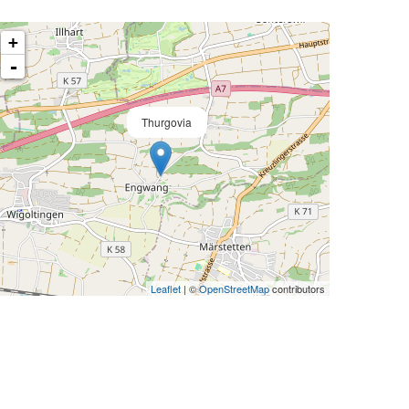
+
-
Thurgovia
Leaflet
| ©
OpenStreetMap
contributors