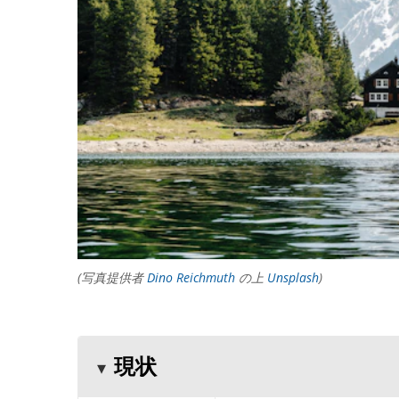
(写真提供者
Dino Reichmuth
の上
Unsplash
)
現状