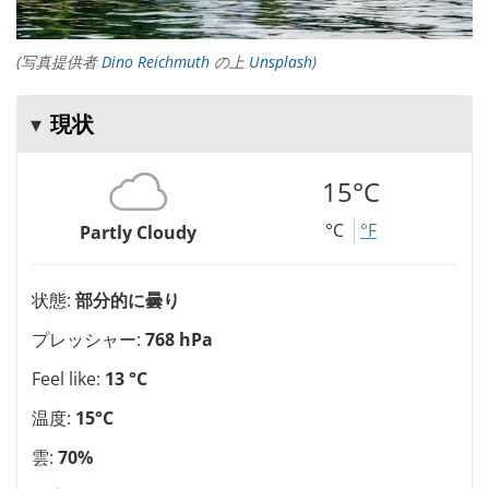
(写真提供者
Dino Reichmuth
の上
Unsplash
)
現状
15°C
°C
°F
Partly Cloudy
状態:
部分的に曇り
プレッシャー:
768 hPa
Feel like:
13 °C
温度:
15°C
雲:
70%